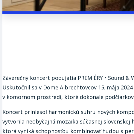
Záverečný koncert podujatia PREMIÉRY • Sound & 
Uskutočnil sa v Dome Albrechtovcov 15. mája 2024 o
v komornom prostredí, ktoré dokonale podčiarkov
Koncert priniesol harmonickú súhru nových kompoz
vytvorila neobyčajná mozaika súčasnej slovenskej 
ktorá vyniká schopnosťou kombinovať hudbu s per