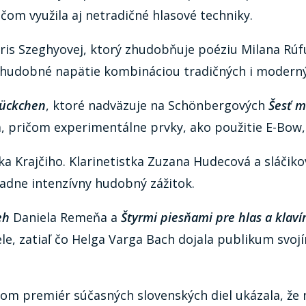
ičom využila aj netradičné hlasové techniky.
ris Szeghyovej, ktorý zhudobňuje poéziu Milana Rúfu
né hudobné napätie kombináciou tradičných i modern
tückchen
, ktoré nadväzuje na Schönbergových
Šesť m
a, pričom experimentálne prvky, ako použitie E-Bow, 
a Krajčiho. Klarinetistka Zuzana Hudecová a sláčiko
adne intenzívny hudobný zážitok.
eh
Daniela Remeňa a
Štyrmi piesňami pre hlas a klaví
le, zatiaľ čo Helga Varga Bach dojala publikum svo
tvom premiér súčasných slovenských diel ukázala, že