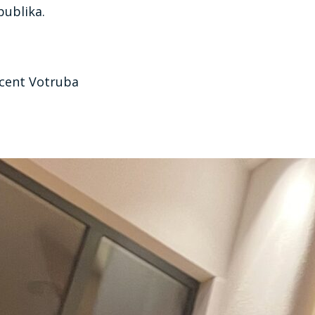
publika.
incent Votruba