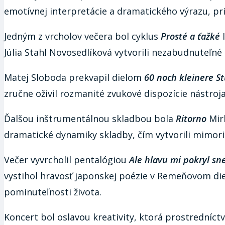
emotívnej interpretácie a dramatického výrazu, pr
Jedným z vrcholov večera bol cyklus
Prosté a ťažké
I
Júlia Stahl Novosedlíková vytvorili nezabudnuteľ
Matej Sloboda prekvapil dielom
60 noch kleinere S
zručne oživil rozmanité zvukové dispozície nástroj
Ďalšou inštrumentálnou skladbou bola
Ritorno
Mirk
dramatické dynamiky skladby, čím vytvorili mimori
Večer vyvrcholil pentalógiou
Ale hlavu mi pokryl sn
vystihol hravosť japonskej poézie v Remeňovom die
pominuteľnosti života.
Koncert bol oslavou kreativity, ktorá prostredníc