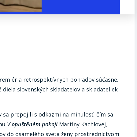
remiér a retrospektívnych pohľadov súčasne.
 diela slovenských skladateľov a skladateliek
sa prepojili s odkazmi na minulosť, čím sa
ňou
V opuštěném pokoji
Martiny Kachlovej,
čov do osamelého sveta ženy prostredníctvom