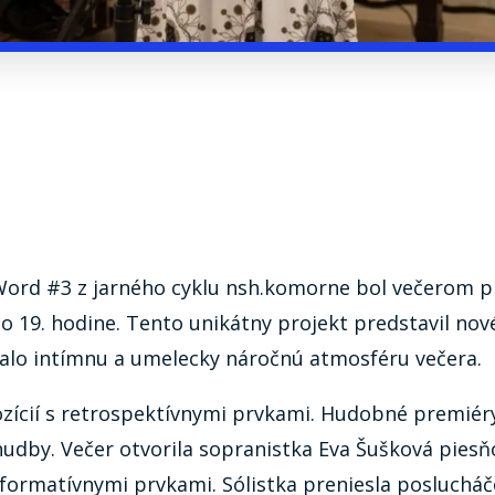
Word #3 z jarného cyklu nsh.komorne bol večerom p
 19. hodine. Tento unikátny projekt predstavil nové
alo intímnu a umelecky náročnú atmosféru večera.
ícií s retrospektívnymi prvkami. Hudobné premiéry 
hudby. Večer otvorila sopranistka Eva Šušková pies
formatívnymi prvkami. Sólistka preniesla posluchá