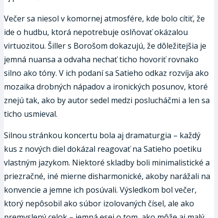
Večer sa niesol v komornej atmosfére, kde bolo cítiť, že
ide o hudbu, ktorá nepotrebuje oslňovať okázalou
virtuozitou. Šiller s Borošom dokazujú, že dôležitejšia je
jemná nuansa a odvaha nechať ticho hovoriť rovnako
silno ako tóny. V ich podaní sa Satieho odkaz rozvíja ako
mozaika drobných nápadov a ironických posunov, ktoré
znejú tak, ako by autor sedel medzi poslucháčmi a len sa
ticho usmieval.
Silnou stránkou koncertu bola aj dramaturgia – každý
kus z nových diel dokázal reagovať na Satieho poetiku
vlastným jazykom. Niektoré skladby boli minimalistické a
priezračné, iné mierne disharmonické, akoby narážali na
konvencie a jemne ich posúvali. Výsledkom bol večer,
ktorý nepôsobil ako súbor izolovaných čísel, ale ako
premyslený celok – jemná esej o tom, ako môže aj malý