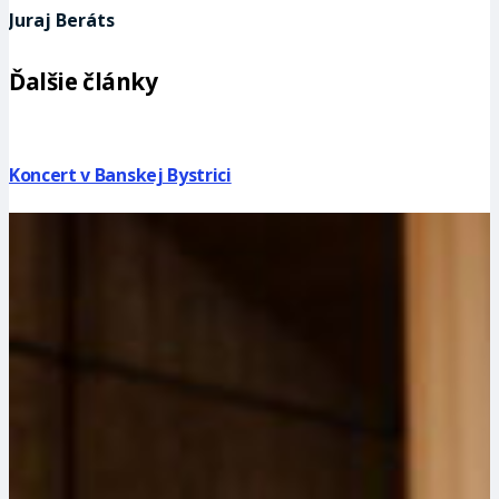
Juraj Beráts
Ďalšie články
Koncert v Banskej Bystrici