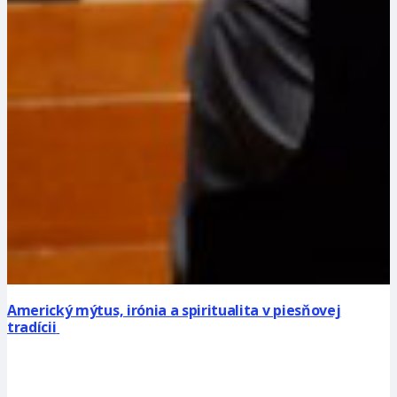
Americký mýtus, irónia a spiritualita v piesňovej
tradícii