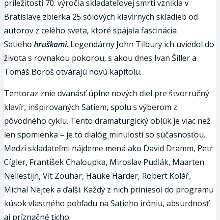
príležitosti 70. výročia skladateľovej smrti vznikla v
Bratislave zbierka 25 sólových klavírnych skladieb od
autorov z celého sveta, ktoré spájala fascinácia
Satieho
hruškami
. Legendárny John Tilbury ich uviedol do
života s rovnakou pokorou, s akou dnes Ivan Šiller a
Tomáš Boroš otvárajú novú kapitolu.
Tentoraz znie dvanásť úplne nových diel pre štvorručný
klavír, inšpirovaných Satiem, spolu s výberom z
pôvodného cyklu. Tento dramaturgický oblúk je viac než
len spomienka – je to dialóg minulosti so súčasnosťou.
Medzi skladateľmi nájdeme mená ako David Dramm, Petr
Cígler, František Chaloupka, Miroslav Pudlák, Maarten
Nellestijn, Vít Zouhar, Hauke Harder, Robert Kolář,
Michal Nejtek a ďalší. Každý z nich priniesol do programu
kúsok vlastného pohľadu na Satieho iróniu, absurdnosť
aj príznačné ticho.