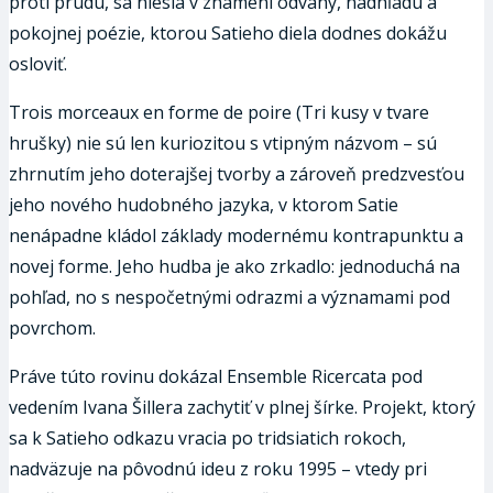
proti prúdu, sa niesla v znamení odvahy, nadhľadu a
pokojnej poézie, ktorou Satieho diela dodnes dokážu
osloviť.
Trois morceaux en forme de poire (Tri kusy v tvare
hrušky) nie sú len kuriozitou s vtipným názvom – sú
zhrnutím jeho doterajšej tvorby a zároveň predzvesťou
jeho nového hudobného jazyka, v ktorom Satie
nenápadne kládol základy modernému kontrapunktu a
novej forme. Jeho hudba je ako zrkadlo: jednoduchá na
pohľad, no s nespočetnými odrazmi a významami pod
povrchom.
Práve túto rovinu dokázal Ensemble Ricercata pod
vedením Ivana Šillera zachytiť v plnej šírke. Projekt, ktorý
sa k Satieho odkazu vracia po tridsiatich rokoch,
nadväzuje na pôvodnú ideu z roku 1995 – vtedy pri