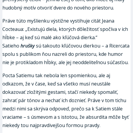
hudobný motív otvoriť dvere do nového priestoru.
Práve túto myšlienku výstižne vystihuje citát Jeana
Cocteaua: „Existujú diela, ktorých dôležitosť spočíva v ich
hĺbke – aj keď sú malé ako kľúčová dierka.“
Satieho
hrušky
sú takouto kľúčovou dierkou – a Ricercata
spolu s publikom ňou nazreli do priestoru, kde humor
nie je protikladom hĺbky, ale jej neoddeliteľnou súčasťou.
Pocta Satiemu tak nebola len spomienkou, ale aj
odkazom, že v čase, keď sa všetko musí neustále
dokazovať zložitými gestami, stačí niekedy spomaliť,
zahrať pár tónov a nechať ich doznieť. Práve v tom tichu
medzi nimi sa skrýva odpoveď, prečo sa k Satiem stále
vraciame – s úsmevom a s istotou, že absurdita môže byť
niekedy tou najpravdivejšou formou pravdy.